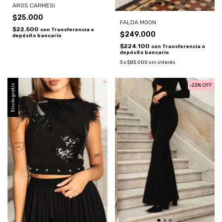
AROS CARMESI
$25.000
FALDA MOON
$22.500
con
Transferencia o
$249.000
depósito bancario
$224.100
con
Transferencia o
depósito bancario
3
x
$83.000
sin interés
-
23
%
OFF
Envío gratis