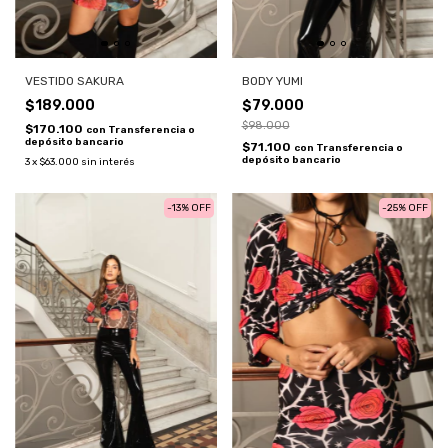
VESTIDO SAKURA
BODY YUMI
$189.000
$79.000
$98.000
$170.100
con
Transferencia o
depósito bancario
$71.100
con
Transferencia o
depósito bancario
3
x
$63.000
sin interés
-
13
%
OFF
-
25
%
OFF