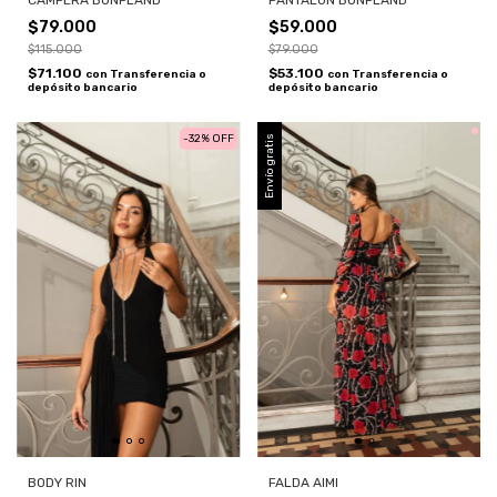
$79.000
$59.000
$115.000
$79.000
$71.100
$53.100
con
Transferencia o
con
Transferencia o
depósito bancario
depósito bancario
-
32
%
OFF
Envío gratis
BODY RIN
FALDA AIMI