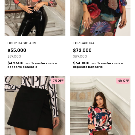
BODY BASIC AIMI
TOP SAKURA
$55.000
$72.000
$59.000
$89.000
$49.500
$64.800
con
Transferencia o
con
Transferencia o
depósito bancario
depósito bancario
-
7
%
OFF
-
6
%
OFF