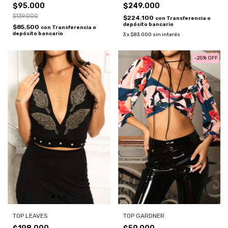
$95.000
$249.000
$139.000
$224.100
con
Transferencia o
depósito bancario
$85.500
con
Transferencia o
depósito bancario
3
x
$83.000
sin interés
-
25
%
OFF
TOP GARDNER
TOP LEAVES