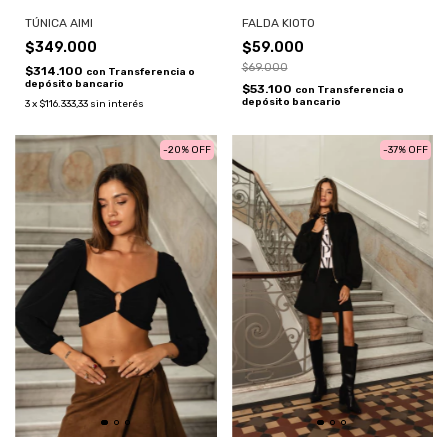
FALDA KIOTO
TÚNICA AIMI
$59.000
$349.000
$69.000
$314.100
con
Transferencia o
depósito bancario
$53.100
con
Transferencia o
depósito bancario
3
x
$116.333,33
sin interés
-
20
%
OFF
-
37
%
OFF