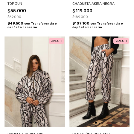
TOP JUN
CHAQUETA AKIRA NEGRA
$55.000
$119.000
$69.000
$189.000
$49.500
$107.100
con
Transferencia o
con
Transferencia o
depósito bancario
depósito bancario
-
31
%
OFF
-
25
%
OFF
CAMPERA BONPLAND
PANTALÓN BONPLAND