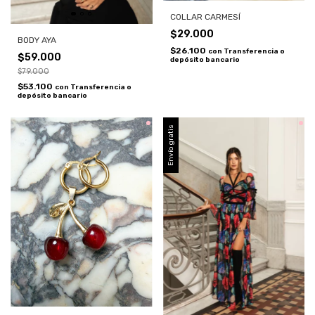
COLLAR CARMESÍ
$29.000
BODY AYA
$26.100
con
Transferencia o
$59.000
depósito bancario
$79.000
$53.100
con
Transferencia o
depósito bancario
Envío gratis