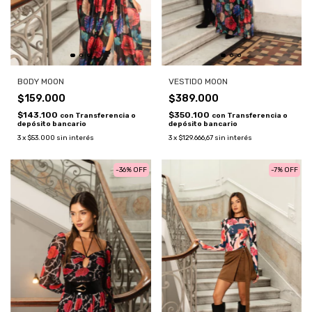
BODY MOON
VESTIDO MOON
$159.000
$389.000
$143.100
$350.100
con
Transferencia o
con
Transferencia o
depósito bancario
depósito bancario
3
x
$53.000
sin interés
3
x
$129.666,67
sin interés
-
36
%
OFF
-
7
%
OFF