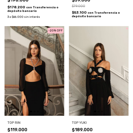
$59.000
$198.000
$79.000
$178.200
con
Transferencia o
depósito bancario
$53.100
con
Transferencia o
depósito bancario
3
x
$66.000
sin interés
-
20
%
OFF
TOP RIN
TOP YUKI
$119.000
$189.000