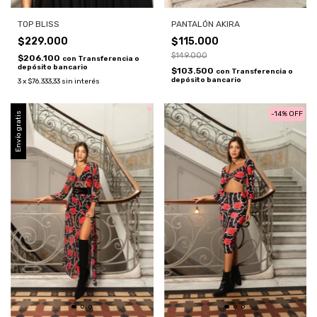
PANTALÓN AKIRA
TOP BLISS
$115.000
$229.000
$149.000
$206.100
con
Transferencia o
depósito bancario
$103.500
con
Transferencia o
depósito bancario
3
x
$76.333,33
sin interés
-
14
%
OFF
Envío gratis