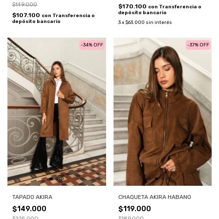
$149.000
$170.100
con
Transferencia o
depósito bancario
$107.100
con
Transferencia o
depósito bancario
3
x
$63.000
sin interés
-
34
%
OFF
-
37
%
OFF
CHAQUETA AKIRA HABANO
TAPADO AKIRA
$119.000
$149.000
$189.000
$225.000